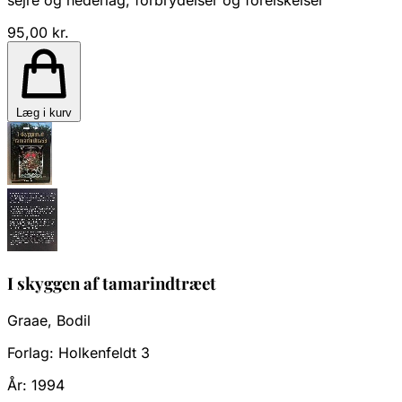
sejre og nederlag, forbrydelser og forelskelser
95,00 kr.
Læg i kurv
I skyggen af tamarindtræet
Graae, Bodil
Forlag:
Holkenfeldt 3
År:
1994