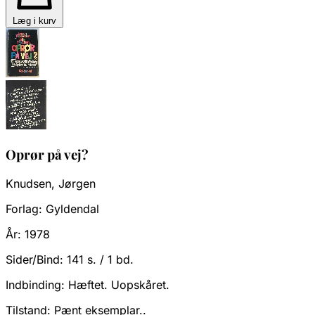
Læg i kurv
Oprør på vej?
Knudsen, Jørgen
Forlag:
Gyldendal
År:
1978
Sider/Bind:
141 s. / 1 bd.
Indbinding:
Hæftet. Uopskåret.
Tilstand:
Pænt eksemplar..