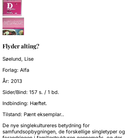
Flyder alting?
Søelund, Lise
Forlag:
Alfa
År:
2013
Sider/Bind:
157 s. / 1 bd.
Indbinding:
Hæftet.
Tilstand:
Pænt eksemplar..
De nye singlekultureres betydning for
samfundsopbygningen, de forskellige singletyper og
forandringen i familiestrukturen gennemgås, og der