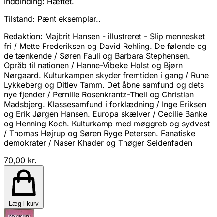
Indbinding:
Hæftet.
Tilstand:
Pænt eksemplar..
Redaktion: Majbrit Hansen - illustreret - Slip mennesket
fri / Mette Frederiksen og David Rehling. De følende og
de tænkende / Søren Fauli og Barbara Stephensen.
Opråb til nationen / Hanne-Vibeke Holst og Bjørn
Nørgaard. Kulturkampen skyder fremtiden i gang / Rune
Lykkeberg og Ditlev Tamm. Det åbne samfund og dets
nye fjender / Pernille Rosenkrantz-Theil og Christian
Madsbjerg. Klassesamfund i forklædning / Inge Eriksen
og Erik Jørgen Hansen. Europa skælver / Cecilie Banke
og Henning Koch. Kulturkamp med møggreb og sydvest
/ Thomas Højrup og Søren Ryge Petersen. Fanatiske
demokrater / Naser Khader og Thøger Seidenfaden
70,00 kr.
Læg i kurv