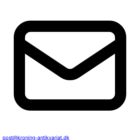
post@kroning-antikvariat.dk