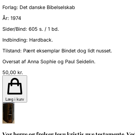
Forlag:
Det danske Bibelselskab
År:
1974
Sider/Bind:
605 s. / 1 bd.
Indbinding:
Hardback.
Tilstand:
Pænt eksemplar Bindet dog lidt nusset.
Oversat af Anna Sophie og Paul Seidelin.
50,00 kr.
Læg i kurv
Vor herre og frelser Jesu kristis nye testamente. Ve