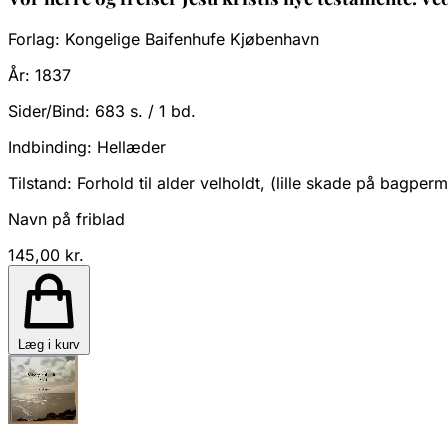
Forlag:
Kongelige Baifenhufe Kjøbenhavn
År:
1837
Sider/Bind:
683 s. / 1 bd.
Indbinding:
Hellæder
Tilstand:
Forhold til alder velholdt, (lille skade på bagperm
Navn på friblad
145,00 kr.
Læg i kurv