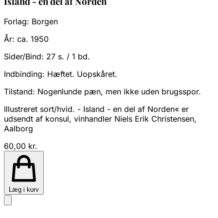
Island - en del af Norden
Forlag:
Borgen
År:
ca. 1950
Sider/Bind:
27 s. / 1 bd.
Indbinding:
Hæftet. Uopskåret.
Tilstand:
Nogenlunde pæn, men ikke uden brugsspor.
Illustreret sort/hvid. - Island - en del af Norden« er
udsendt af konsul, vinhandler Niels Erik Christensen,
Aalborg
60,00 kr.
Læg i kurv