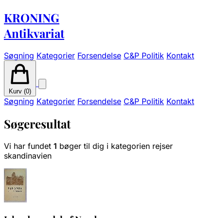
KRONING
Antikvariat
Søgning
Kategorier
Forsendelse
C&P Politik
Kontakt
Kurv (
0
)
Søgning
Kategorier
Forsendelse
C&P Politik
Kontakt
Søgeresultat
Vi har fundet
1
bøger til dig i kategorien rejser
skandinavien