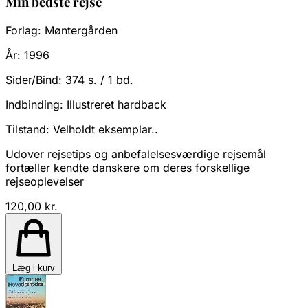
Min bedste rejse
Forlag:
Møntergården
År:
1996
Sider/Bind:
374 s. / 1 bd.
Indbinding:
Illustreret hardback
Tilstand:
Velholdt eksemplar..
Udover rejsetips og anbefalelsesværdige rejsemål
fortæller kendte danskere om deres forskellige
rejseoplevelser
120,00 kr.
Læg i kurv