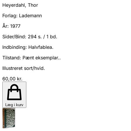
Heyerdahl, Thor
Forlag:
Lademann
År:
1977
Sider/Bind:
294 s. / 1 bd.
Indbinding:
Halvfablea.
Tilstand:
Pænt eksemplar..
Illustreret sort/hvid.
60,00 kr.
Læg i kurv