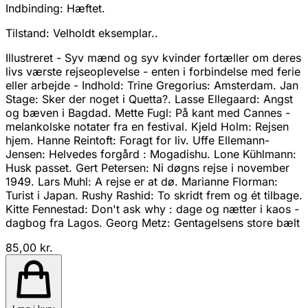
Indbinding:
Hæftet.
Tilstand:
Velholdt eksemplar..
Illustreret - Syv mænd og syv kvinder fortæller om deres
livs værste rejseoplevelse - enten i forbindelse med ferie
eller arbejde - Indhold: Trine Gregorius: Amsterdam. Jan
Stage: Sker der noget i Quetta?. Lasse Ellegaard: Angst
og bæven i Bagdad. Mette Fugl: På kant med Cannes -
melankolske notater fra en festival. Kjeld Holm: Rejsen
hjem. Hanne Reintoft: Foragt for liv. Uffe Ellemann-
Jensen: Helvedes forgård : Mogadishu. Lone Kühlmann:
Husk passet. Gert Petersen: Ni døgns rejse i november
1949. Lars Muhl: A rejse er at dø. Marianne Florman:
Turist i Japan. Rushy Rashid: To skridt frem og ét tilbage.
Kitte Fennestad: Don't ask why : dage og nætter i kaos -
dagbog fra Lagos. Georg Metz: Gentagelsens store bælt
85,00 kr.