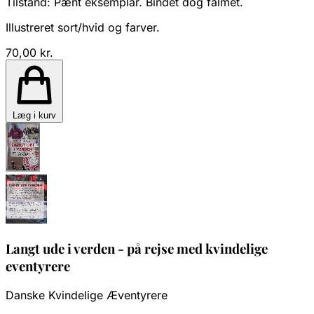
Tilstand:
Pænt eksemplar. Bindet dog falmet.
Illustreret sort/hvid og farver.
70,00 kr.
Læg i kurv
Langt ude i verden - på rejse med kvindelige
eventyrere
Danske Kvindelige Æventyrere