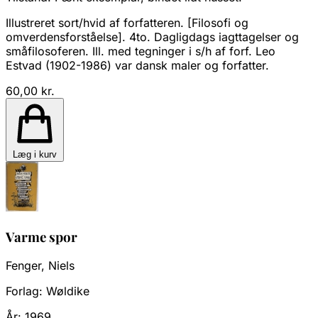
Illustreret sort/hvid af forfatteren. [Filosofi og
omverdensforståelse]. 4to. Dagligdags iagttagelser og
småfilosoferen. Ill. med tegninger i s/h af forf. Leo
Estvad (1902-1986) var dansk maler og forfatter.
60,00 kr.
Læg i kurv
Varme spor
Fenger, Niels
Forlag:
Wøldike
År:
1969