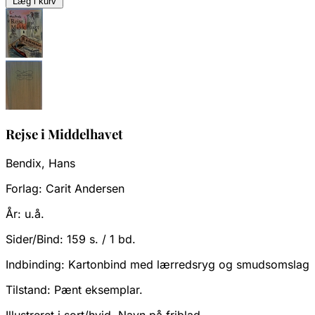
Læg i kurv
Rejse i Middelhavet
Bendix, Hans
Forlag:
Carit Andersen
År:
u.å.
Sider/Bind:
159 s. / 1 bd.
Indbinding:
Kartonbind med lærredsryg og smudsomslag
Tilstand:
Pænt eksemplar.