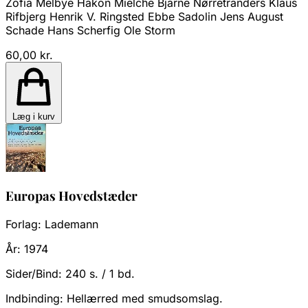
Zofia Melbye Hakon Mielche Bjarne Nørretranders Klaus
Rifbjerg Henrik V. Ringsted Ebbe Sadolin Jens August
Schade Hans Scherfig Ole Storm
60,00 kr.
Læg i kurv
Europas Hovedstæder
Forlag:
Lademann
År:
1974
Sider/Bind:
240 s. / 1 bd.
Indbinding:
Hellærred med smudsomslag.