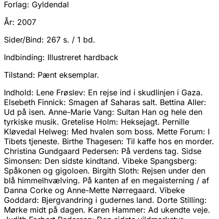
Forlag:
Gyldendal
År:
2007
Sider/Bind:
267 s. / 1 bd.
Indbinding:
Illustreret hardback
Tilstand:
Pænt eksemplar.
Indhold: Lene Frøslev: En rejse ind i skudlinjen i Gaza.
Elsebeth Finnick: Smagen af Saharas salt. Bettina Aller:
Ud på isen. Anne-Marie Vang: Sultan Han og hele den
tyrkiske musik. Gretelise Holm: Heksejagt. Pernille
Kløvedal Helweg: Med hvalen som boss. Mette Forum: I
Tibets tjeneste. Birthe Thagesen: Til kaffe hos en morder.
Christina Gundgaard Pedersen: På verdens tag. Sidse
Simonsen: Den sidste kindtand. Vibeke Spangsberg:
Spåkonen og gigoloen. Birgith Sloth: Rejsen under den
blå himmelhvælving. På kanten af en megaisterning / af
Danna Corke og Anne-Mette Nørregaard. Vibeke
Goddard: Bjergvandring i gudernes land. Dorte Stilling:
Mørke midt på dagen. Karen Hammer: Ad ukendte veje.