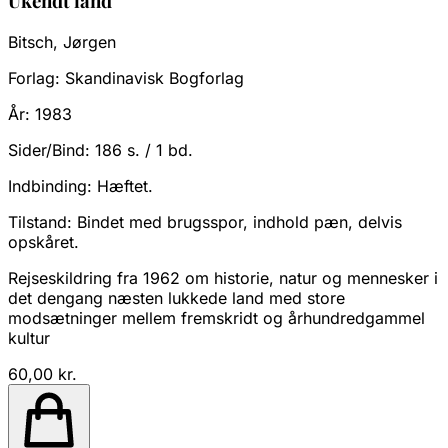
Ukendt land
Bitsch, Jørgen
Forlag:
Skandinavisk Bogforlag
År:
1983
Sider/Bind:
186 s. / 1 bd.
Indbinding:
Hæftet.
Tilstand:
Bindet med brugsspor, indhold pæn, delvis
opskåret.
Rejseskildring fra 1962 om historie, natur og mennesker i
det dengang næsten lukkede land med store
modsætninger mellem fremskridt og århundredgammel
kultur
60,00 kr.