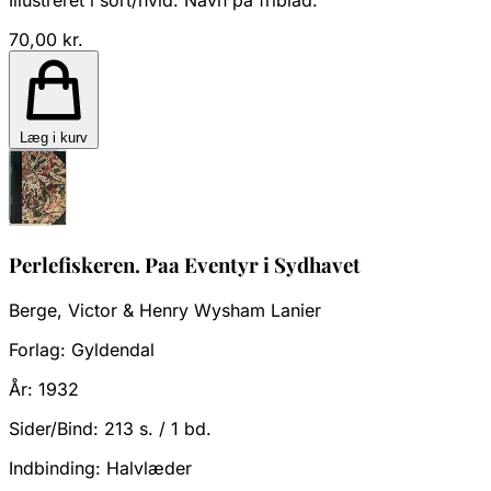
Illustreret i sort/hvid. Navn på friblad.
70,00 kr.
Læg i kurv
Perlefiskeren. Paa Eventyr i Sydhavet
Berge, Victor & Henry Wysham Lanier
Forlag:
Gyldendal
År:
1932
Sider/Bind:
213 s. / 1 bd.
Indbinding:
Halvlæder