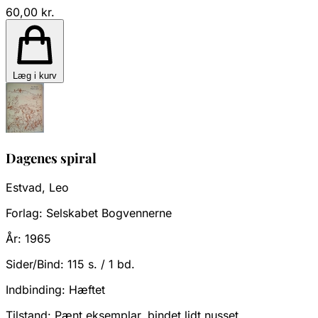
60,00 kr.
Læg i kurv
Dagenes spiral
Estvad, Leo
Forlag:
Selskabet Bogvennerne
År:
1965
Sider/Bind:
115 s. / 1 bd.
Indbinding:
Hæftet
Tilstand:
Pænt eksemplar, bindet lidt nusset.