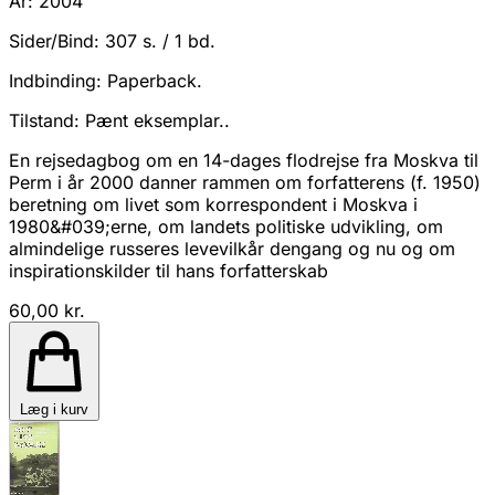
År:
2004
Sider/Bind:
307 s. / 1 bd.
Indbinding:
Paperback.
Tilstand:
Pænt eksemplar..
En rejsedagbog om en 14-dages flodrejse fra Moskva til
Perm i år 2000 danner rammen om forfatterens (f. 1950)
beretning om livet som korrespondent i Moskva i
1980&#039;erne, om landets politiske udvikling, om
almindelige russeres levevilkår dengang og nu og om
inspirationskilder til hans forfatterskab
60,00 kr.
Læg i kurv