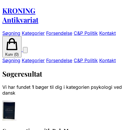
KRONING
Antikvariat
Søgning
Kategorier
Forsendelse
C&P Politik
Kontakt
Kurv (
0
)
Søgning
Kategorier
Forsendelse
C&P Politik
Kontakt
Søgeresultat
Vi har fundet
1
bøger til dig i kategorien psykologi ved
dansk