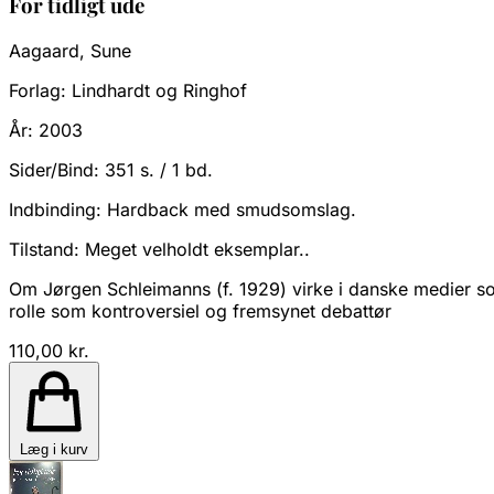
For tidligt ude
Aagaard, Sune
Forlag:
Lindhardt og Ringhof
År:
2003
Sider/Bind:
351 s. / 1 bd.
Indbinding:
Hardback med smudsomslag.
Tilstand:
Meget velholdt eksemplar..
Om Jørgen Schleimanns (f. 1929) virke i danske medier s
rolle som kontroversiel og fremsynet debattør
110,00 kr.
Læg i kurv