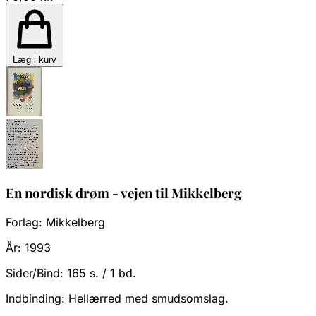
Læg i kurv
En nordisk drøm - vejen til Mikkelberg
Forlag:
Mikkelberg
År:
1993
Sider/Bind:
165 s. / 1 bd.
Indbinding:
Hellærred med smudsomslag.