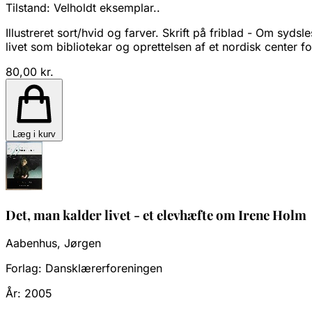
Tilstand:
Velholdt eksemplar..
Illustreret sort/hvid og farver. Skrift på friblad - Om syd
livet som bibliotekar og oprettelsen af et nordisk center f
80,00 kr.
Læg i kurv
Det, man kalder livet - et elevhæfte om Irene Holm
Aabenhus, Jørgen
Forlag:
Dansklærerforeningen
År:
2005