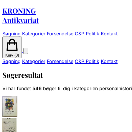
KRONING
Antikvariat
Søgning
Kategorier
Forsendelse
C&P Politik
Kontakt
Kurv (
0
)
Søgning
Kategorier
Forsendelse
C&P Politik
Kontakt
Søgeresultat
Vi har fundet
546
bøger til dig i kategorien personalhistor