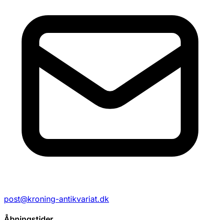
post@kroning-antikvariat.dk
Åbningstider