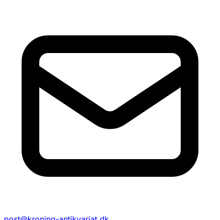
post@kroning-antikvariat.dk