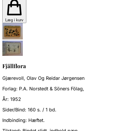
Læg i kurv
Fjällflora
Gjærevoll, Olav Og Reidar Jørgensen
Forlag:
P.A. Norstedt & Söners Fölag,
År:
1952
Sider/Bind:
160 s. / 1 bd.
Indbinding:
Hæftet.
Tilstand:
Bindet slidt, indhold pæn.