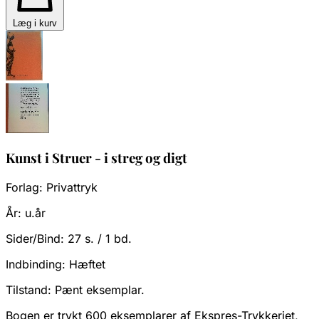
Læg i kurv
Kunst i Struer - i streg og digt
Forlag:
Privattryk
År:
u.år
Sider/Bind:
27 s. / 1 bd.
Indbinding:
Hæftet
Tilstand:
Pænt eksemplar.
Bogen er trykt 600 eksemplarer af Ekspres-Trykkeriet,