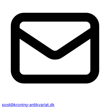
post@kroning-antikvariat.dk