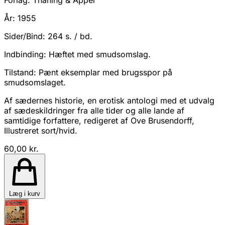
Forlag:
Thaning & Appel
År:
1955
Sider/Bind:
264 s. / bd.
Indbinding:
Hæftet med smudsomslag.
Tilstand:
Pænt eksemplar med brugsspor på
smudsomslaget.
Af sædernes historie, en erotisk antologi med et udvalg
af sædeskildringer fra alle tider og alle lande af
samtidige forfattere, redigeret af Ove Brusendorff,
Illustreret sort/hvid.
60,00 kr.
Læg i kurv