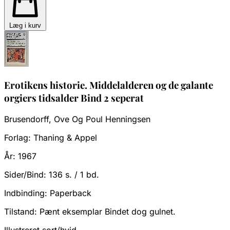
Læg i kurv
Erotikens historie. Middelalderen og de galante
orgiers tidsalder Bind 2 seperat
Brusendorff, Ove Og Poul Henningsen
Forlag:
Thaning & Appel
År:
1967
Sider/Bind:
136 s. / 1 bd.
Indbinding:
Paperback
Tilstand:
Pænt eksemplar Bindet dog gulnet.
Illustreret sort/hvid.