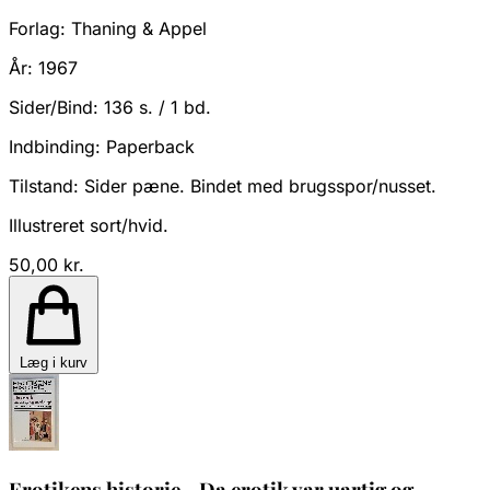
Forlag:
Thaning & Appel
År:
1967
Sider/Bind:
136 s. / 1 bd.
Indbinding:
Paperback
Tilstand:
Sider pæne. Bindet med brugsspor/nusset.
Illustreret sort/hvid.
50,00 kr.
Læg i kurv
Erotikens historie - Da erotik var uartig og