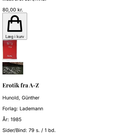
80,00 kr.
Læg i kurv
Erotik fra A-Z
Hunold, Günther
Forlag:
Lademann
År:
1985
Sider/Bind:
79 s. / 1 bd.