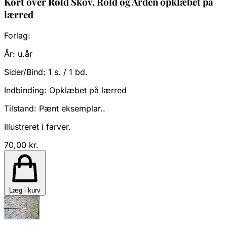
Kort over Rold Skov, Rold og Arden opklæbet på
lærred
Forlag:
År:
u.år
Sider/Bind:
1 s. / 1 bd.
Indbinding:
Opklæbet på lærred
Tilstand:
Pænt eksemplar..
Illustreret i farver.
70,00 kr.
Læg i kurv