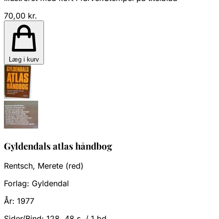
70,00 kr.
Læg i kurv
Gyldendals atlas håndbog
Rentsch, Merete (red)
Forlag:
Gyldendal
År:
1977
Sider/Bind:
128, 48 s. / 1 bd.