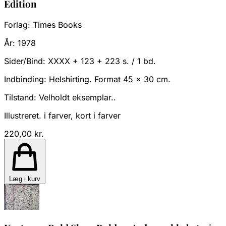
Edition
Forlag:
Times Books
År:
1978
Sider/Bind:
XXXX + 123 + 223 s. / 1 bd.
Indbinding:
Helshirting. Format 45 x 30 cm.
Tilstand:
Velholdt eksemplar..
Illustreret. i farver, kort i farver
220,00 kr.
Læg i kurv