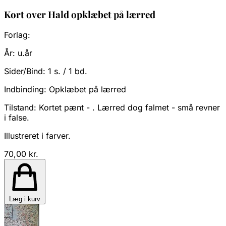
Kort over Hald opklæbet på lærred
Forlag:
År:
u.år
Sider/Bind:
1 s. / 1 bd.
Indbinding:
Opklæbet på lærred
Tilstand:
Kortet pænt - . Lærred dog falmet - små revner
i false.
Illustreret i farver.
70,00 kr.
Læg i kurv