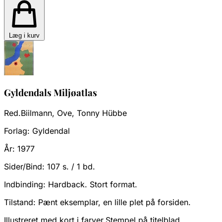
Læg i kurv
Gyldendals Miljøatlas
Red.Biilmann, Ove, Tonny Hübbe
Forlag:
Gyldendal
År:
1977
Sider/Bind:
107 s. / 1 bd.
Indbinding:
Hardback. Stort format.
Tilstand:
Pænt eksemplar, en lille plet på forsiden.
Illustreret med kort i farver.Stempel på titelblad