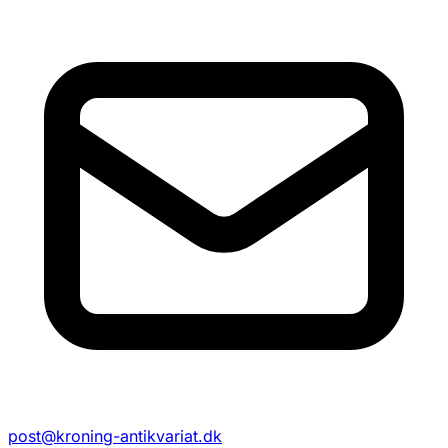
post@kroning-antikvariat.dk