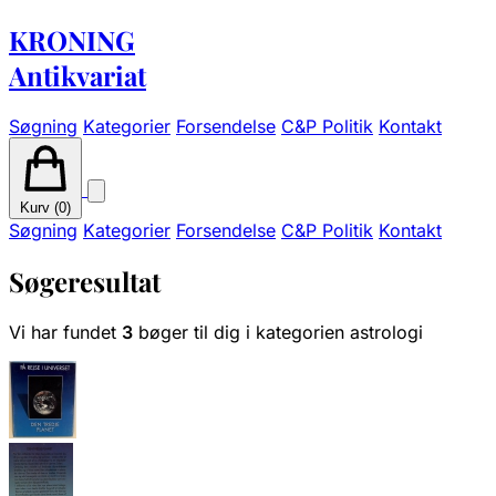
KRONING
Antikvariat
Søgning
Kategorier
Forsendelse
C&P Politik
Kontakt
Kurv (
0
)
Søgning
Kategorier
Forsendelse
C&P Politik
Kontakt
Søgeresultat
Vi har fundet
3
bøger til dig i kategorien astrologi