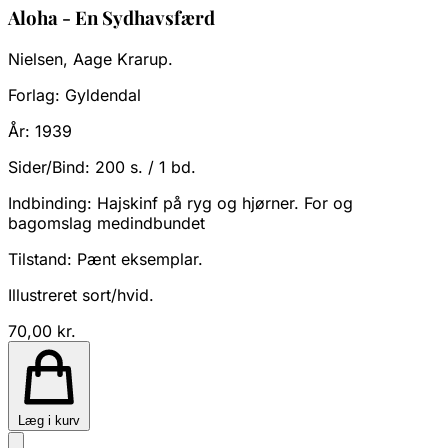
Aloha - En Sydhavsfærd
Nielsen, Aage Krarup.
Forlag:
Gyldendal
År:
1939
Sider/Bind:
200 s. / 1 bd.
Indbinding:
Hajskinf på ryg og hjørner. For og
bagomslag medindbundet
Tilstand:
Pænt eksemplar.
Illustreret sort/hvid.
70,00 kr.
Læg i kurv