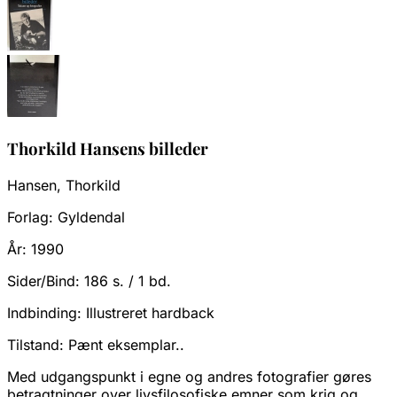
Thorkild Hansens billeder
Hansen, Thorkild
Forlag:
Gyldendal
År:
1990
Sider/Bind:
186 s. / 1 bd.
Indbinding:
Illustreret hardback
Tilstand:
Pænt eksemplar..
Med udgangspunkt i egne og andres fotografier gøres
betragtninger over livsfilosofiske emner som krig og