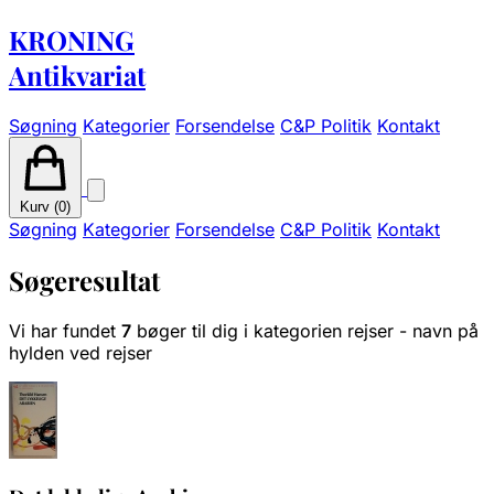
KRONING
Antikvariat
Søgning
Kategorier
Forsendelse
C&P Politik
Kontakt
Kurv (
0
)
Søgning
Kategorier
Forsendelse
C&P Politik
Kontakt
Søgeresultat
Vi har fundet
7
bøger til dig i kategorien rejser - navn på
hylden ved rejser