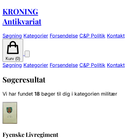
KRONING
Antikvariat
Søgning
Kategorier
Forsendelse
C&P Politik
Kontakt
Kurv (
0
)
Søgning
Kategorier
Forsendelse
C&P Politik
Kontakt
Søgeresultat
Vi har fundet
18
bøger til dig i kategorien militær
Fyenske Livregiment