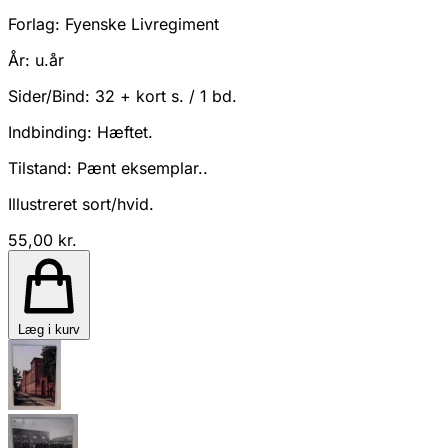
Forlag:
Fyenske Livregiment
År:
u.år
Sider/Bind:
32 + kort s. / 1 bd.
Indbinding:
Hæftet.
Tilstand:
Pænt eksemplar..
Illustreret sort/hvid.
55,00 kr.
Læg i kurv