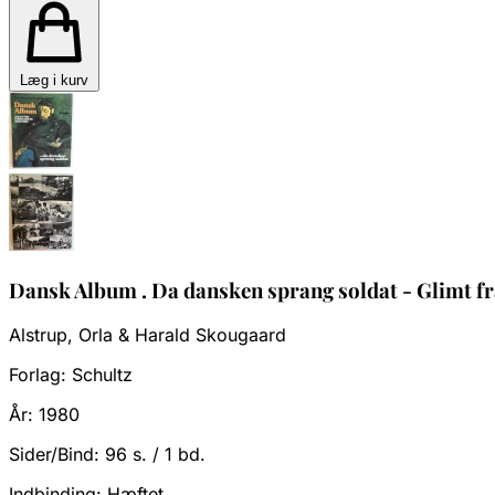
Læg i kurv
Dansk Album . Da dansken sprang soldat - Glimt fra
Alstrup, Orla & Harald Skougaard
Forlag:
Schultz
År:
1980
Sider/Bind:
96 s. / 1 bd.
Indbinding:
Hæftet.