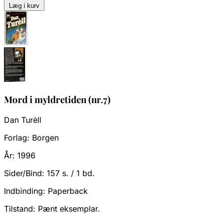
Læg i kurv
Mord i myldretiden (nr.7)
Dan Turèll
Forlag:
Borgen
År:
1996
Sider/Bind:
157 s. / 1 bd.
Indbinding:
Paperback
Tilstand:
Pænt eksemplar.