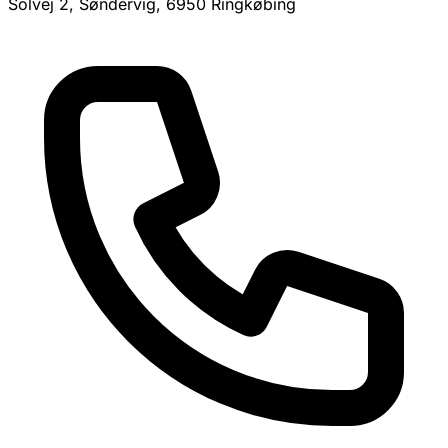
Solvej 2, Søndervig, 6950 Ringkøbing