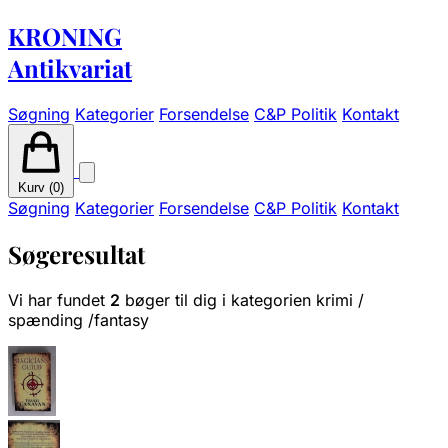
KRONING
Antikvariat
Søgning
Kategorier
Forsendelse
C&P Politik
Kontakt
Kurv (
0
)
Søgning
Kategorier
Forsendelse
C&P Politik
Kontakt
Søgeresultat
Vi har fundet
2
bøger til dig i kategorien krimi /
spænding /fantasy