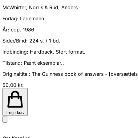
McWhirter, Norris & Rud, Anders
Forlag:
Lademann
År:
cop. 1986
Sider/Bind:
224 s. / 1 bd.
Indbinding:
Hardback. Stort format.
Tilstand:
Pænt eksemplar..
Originaltitel: The Guinness book of answers - [oversættels
50,00 kr.
Læg i kurv